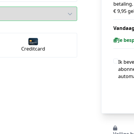
betaling
€ 9,95 ge
Vandaag
Je bes
Creditcard
Ik bev
abonne
automa